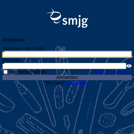
Anmelden
Nickname oder Email
Passwort
Angemeldet bleiben
Passwort vergessen?
Anmelden
Neu hier?
Registrieren